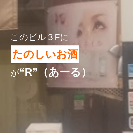
このビル３Fに
たのしいお酒
“R”（あーる）
が